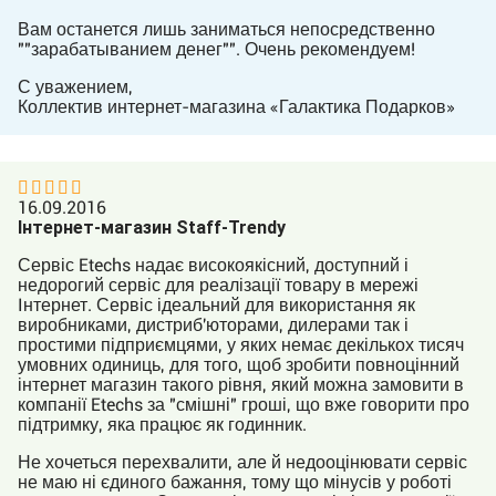
Вам останется лишь заниматься непосредственно
""зарабатыванием денег"". Очень рекомендуем!
С уважением,
Коллектив интернет-магазина «Галактика Подарков»
16.09.2016
Інтернет-магазин Staff-Trendy
Сервіс Etechs надає високоякісний, доступний і
недорогий сервіс для реалізації товару в мережі
Інтернет. Сервіс ідеальний для використання як
виробниками, дистриб'юторами, дилерами так і
простими підприємцями, у яких немає декількох тисяч
умовних одиниць, для того, щоб зробити повноцінний
інтернет магазин такого рівня, який можна замовити в
компанії Etechs за "смішні" гроші, що вже говорити про
підтримку, яка працює як годинник.
Не хочеться перехвалити, але й недооцінювати сервіс
не маю ні єдиного бажання, тому що мінусів у роботі