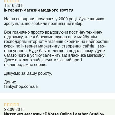
16.10.2015
Інтернет-магазин модного взуття
Наша співпраця почалася у 2009 році. Дуже швидко
зрозуміли, що зробили правильний вибір.
Все гранично просто враховуючи постійну технічну
підтримку, але я б рекомендував всім майбутнім
господарям інтернет магазинів сходити на найпростіші
курси по інтернет маркетингу, створення сайтів і seo-
просування. Буде багато легше в подальшому. Дуже
багато чого в успіху залежить від власника магазину.
Дуже важливо забезпечити якісний пре-і
післяпродажне сервіс.
Дякуємо за Вашу роботу.
Денис
fankyshop.com.ua
28.09.2015
Интернет-магазин «P.Vorte Online Leather Studio»