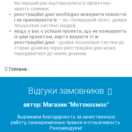
які перший раз зіштовхнулися із проектом і
мають сумніви;
реєстраційні дані необхідно вказувати повністю
і не приховувати їх
— як і попередній пункт, довіра
пошукових систем і людей;
якщо у вас є успішні проекти, що не конкурують
із цим проектом, варто вказати ті ж
реєстраційні дані
—довіра пошукових систем до
старих доменів через реєстраційні дані може
передаватися до нових доменів.
›
Головна
Відгуки замовників
автор: Магазин "Мотокосмос"
Выражаем благодарность за качественную
работу, своевременные правки и отзывчивость.
Рекомендуем!