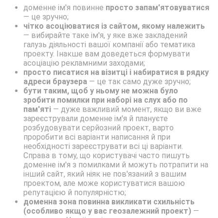
доменне ім'я повинне
просто запам'ятовуватися
— це зручно;
чітко асоціюватися із сайтом, якому належить
— вибирайте таке ім'я, у яке вже закладений
галузь діяльності вашої компанії або тематика
проекту. Інакше вам доведеться формувати
асоціацію рекламними заходами;
просто писатися на візитці і набиратися в рядку
адреси браузера
— це так само дуже зручно;
бути таким, щоб у ньому не можна було
зробити помилки при наборі на слух або по
пам'яті
— дуже важливий момент, якщо ви вже
зареєстрували доменне ім'я й плануєте
розбудовувати серйозний проект, варто
проробити всі варіанти написання й при
необхідності зареєструвати всі ці варіанти.
Справа в тому, що користувачі часто пишуть
доменне ім'я з помилками й можуть потрапити на
інший сайт, який ніяк не пов'язаний з вашим
проектом, але може користуватися вашою
репутацією й популярністю;
доменна зона повинна викликати схильність
(особливо якщо у вас геозалежний проект)
—