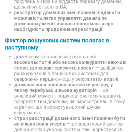
покупець з України віддасть перевагу доменам,
що закінчуються на .UA;
реєстратор доменних імен повинен надавати
можливість легко управляти даними по
доменному імені і вчасно повідомляти про
необхідність продовження реєстрації
Фактор пошукових систем полягає в
наступному:
доменне ім'я повинне містити в собі
високочастотні або висококонкурентні ключові
слова, що характеризують проект
— це фактор
ранжирування в пошукових системах для
одержання перших місць у результатах видачі;
доменна зона повинна належати регіону, у
якому перебуває цільова аудиторія
— це
важливий момент, пошукові системи віддають
пріоритет тим доменам, які зареєстровані в тому
ж регіоні, що й користувач, який шукає
інформацію;
строк реєстрації доменного імені повинен бути
на кілька років уперед
— це додатковий фактор
довіри, як пошукових систем, так і користувачів,