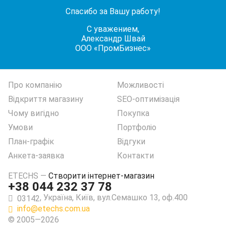
Спасибо за Вашу работу!
С уважением,
Александр Швай
ООО «ПромБизнес»
Про компанію
Можливості
Відкриття магазину
SEO-оптимізація
Чому вигідно
Покупка
Умови
Портфоліо
План-графік
Відгуки
Анкета-заявка
Контакти
ETECHS
—
Створити інтернет-магазин
+38 044 232 37 78
,
Україна
,
Київ
,
вул.Семашко 13, оф.400
03142
info@etechs.com.ua
© 2005—2026