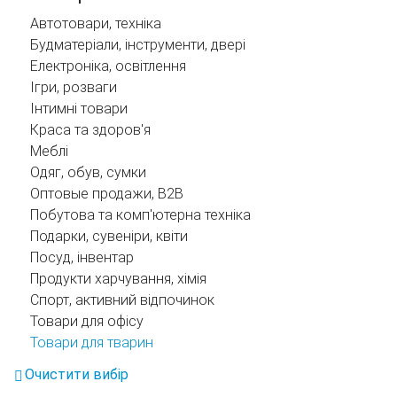
Автотовари, техніка
Будматеріали, інструменти, двері
Електроніка, освітлення
Ігри, розваги
Інтимні товари
Краса та здоров'я
Меблі
Одяг, обув, сумки
Оптовые продажи, B2B
Побутова та комп'ютерна техніка
Подарки, сувеніри, квіти
Посуд, інвентар
Продукти харчування, хімія
Спорт, активний відпочинок
Товари для офісу
Товари для тварин
Очистити вибір